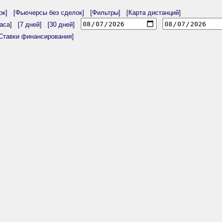
ок]
[Фьючерсы без сделок]
[Фильтры]
[Карта дистанций]
аса]
[7 дней]
[30 дней]
Ставки финансирования]