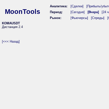
Аналитика:
[Сделки]
[Прибыль/убыт
MoonTools
Период:
[Сегодня]
[Вчера]
[24 ч
Рынок:
[Фьючерсы]
[Спреды]
[
KOMAUSDT
Дистанция 2.4
[<<< Назад]