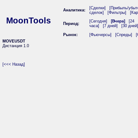
[Сделки]
[Прибыль/убыт
Аналитика:
сделок]
[Фильтры]
[Кар
MoonTools
[Сегодня]
[Вчера]
[24
Период:
часа]
[7 дней]
[30 дней
Рынок:
[Фьючерсы]
[Спреды]
[
MOVEUSDT
Дистанция 1.0
[<<< Назад]