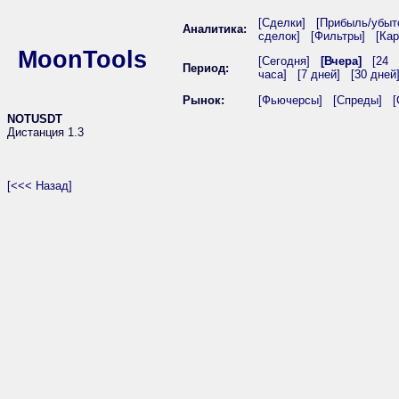
[Сделки]
[Прибыль/убыт
Аналитика:
сделок]
[Фильтры]
[Кар
MoonTools
[Сегодня]
[Вчера]
[24
Период:
часа]
[7 дней]
[30 дней
Рынок:
[Фьючерсы]
[Спреды]
[
NOTUSDT
Дистанция 1.3
[<<< Назад]