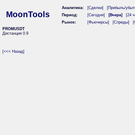
Аналитика:
[Сделки]
[Прибыль/убыт
MoonTools
Период:
[Сегодня]
[Вчера]
[24 ч
Рынок:
[Фьючерсы]
[Спреды]
[
PROMUSDT
Дистанция 0.9
[<<< Назад]