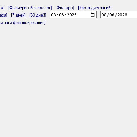
ок]
[Фьючерсы без сделок]
[Фильтры]
[Карта дистанций]
аса]
[7 дней]
[30 дней]
Ставки финансирования]