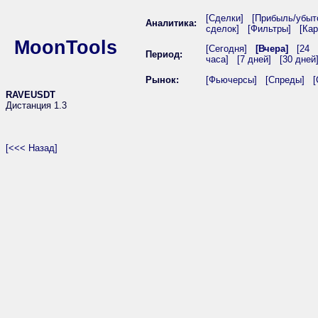
[Сделки]
[Прибыль/убыт
Аналитика:
сделок]
[Фильтры]
[Кар
MoonTools
[Сегодня]
[Вчера]
[24
Период:
часа]
[7 дней]
[30 дней
Рынок:
[Фьючерсы]
[Спреды]
[
RAVEUSDT
Дистанция 1.3
[<<< Назад]