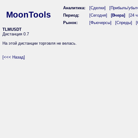
Аналитика:
[Сделки]
[Прибыль/убыт
MoonTools
Период:
[Сегодня]
[Вчера]
[24 ч
Рынок:
[Фьючерсы]
[Спреды]
[
TLMUSDT
Дистанция 0.7
На этой дистанции торговля не велась.
[<<< Назад]