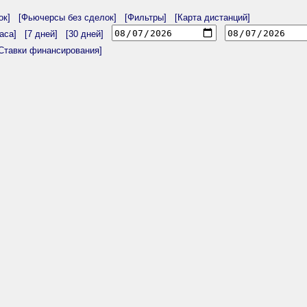
ок]
[Фьючерсы без сделок]
[Фильтры]
[Карта дистанций]
аса]
[7 дней]
[30 дней]
Ставки финансирования]