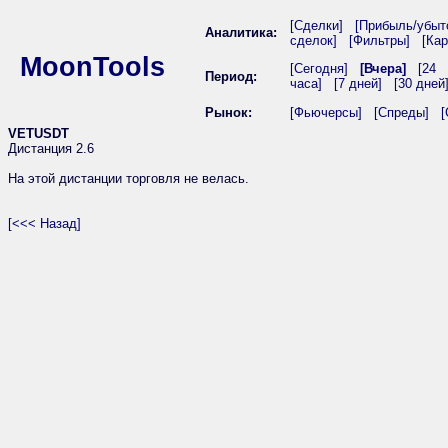
[Сделки]
[Прибыль/убыт
Аналитика:
сделок]
[Фильтры]
[Кар
MoonTools
[Сегодня]
[Вчера]
[24
Период:
часа]
[7 дней]
[30 дней
Рынок:
[Фьючерсы]
[Спреды]
[
VETUSDT
Дистанция 2.6
На этой дистанции торговля не велась.
[<<< Назад]