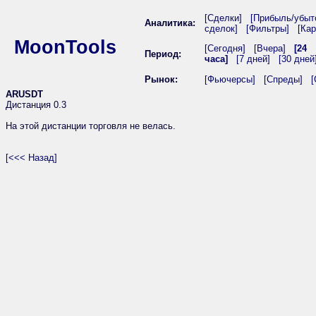
[Сделки]
[Прибыль/убыт
Аналитика:
сделок]
[Фильтры]
[Кар
MoonTools
[Сегодня]
[Вчера]
[24
Период:
часа]
[7 дней]
[30 дней
Рынок:
[Фьючерсы]
[Спреды]
[
ARUSDT
Дистанция 0.3
На этой дистанции торговля не велась.
[<<< Назад]