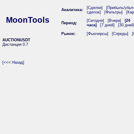
[Сделки]
[Прибыль/убыт
Аналитика:
сделок]
[Фильтры]
[Кар
MoonTools
[Сегодня]
[Вчера]
[24
Период:
часа]
[7 дней]
[30 дней
Рынок:
[Фьючерсы]
[Спреды]
[
AUCTIONUSDT
Дистанция 0.7
[<<< Назад]