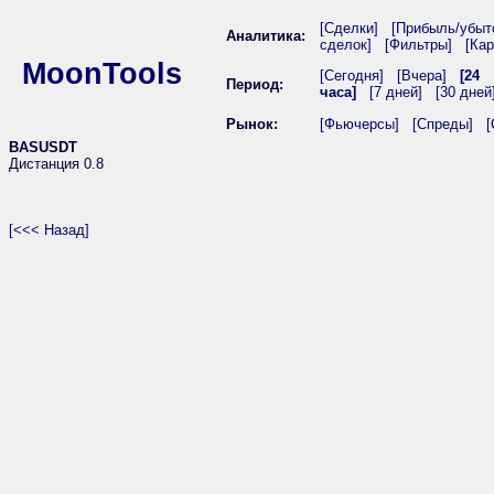
[Сделки]
[Прибыль/убыт
Аналитика:
сделок]
[Фильтры]
[Кар
MoonTools
[Сегодня]
[Вчера]
[24
Период:
часа]
[7 дней]
[30 дней
Рынок:
[Фьючерсы]
[Спреды]
[
BASUSDT
Дистанция 0.8
[<<< Назад]