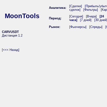
[Сделки]
[Прибыль/убыт
Аналитика:
сделок]
[Фильтры]
[Кар
MoonTools
[Сегодня]
[Вчера]
[24
Период:
часа]
[7 дней]
[30 дней
Рынок:
[Фьючерсы]
[Спреды]
[
CARVUSDT
Дистанция 1.2
[<<< Назад]