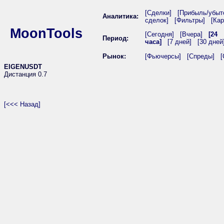
[Сделки]
[Прибыль/убыт
Аналитика:
сделок]
[Фильтры]
[Кар
MoonTools
[Сегодня]
[Вчера]
[24
Период:
часа]
[7 дней]
[30 дней
Рынок:
[Фьючерсы]
[Спреды]
[
EIGENUSDT
Дистанция 0.7
[<<< Назад]