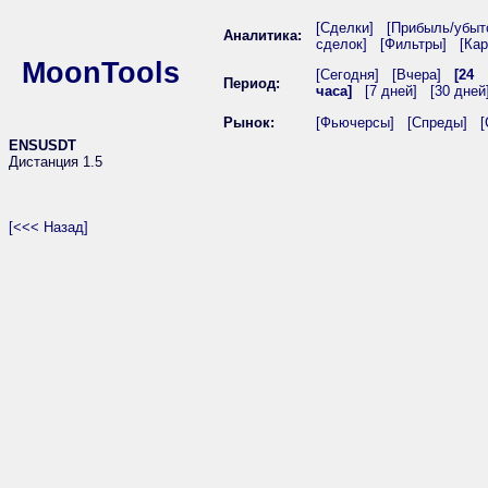
[Сделки]
[Прибыль/убыт
Аналитика:
сделок]
[Фильтры]
[Кар
MoonTools
[Сегодня]
[Вчера]
[24
Период:
часа]
[7 дней]
[30 дней
Рынок:
[Фьючерсы]
[Спреды]
[
ENSUSDT
Дистанция 1.5
[<<< Назад]