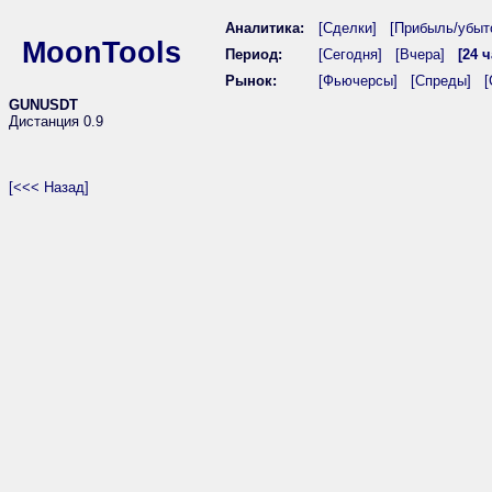
Аналитика:
[Сделки]
[Прибыль/убыт
MoonTools
Период:
[Сегодня]
[Вчера]
[24 ч
Рынок:
[Фьючерсы]
[Спреды]
[
GUNUSDT
Дистанция 0.9
[<<< Назад]