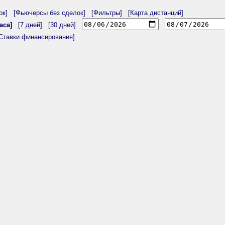
ок]
[Фьючерсы без сделок]
[Фильтры]
[Карта дистанций]
аса]
[7 дней]
[30 дней]
Ставки финансирования]