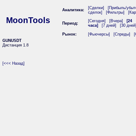
[Сделки]
[Прибыль/убыт
Аналитика:
сделок]
[Фильтры]
[Кар
MoonTools
[Сегодня]
[Вчера]
[24
Период:
часа]
[7 дней]
[30 дней
Рынок:
[Фьючерсы]
[Спреды]
[
GUNUSDT
Дистанция 1.8
[<<< Назад]