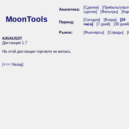
[Сделки]
[Прибыль/убыт
Аналитика:
сделок]
[Фильтры]
[Кар
MoonTools
[Сегодня]
[Вчера]
[24
Период:
часа]
[7 дней]
[30 дней
Рынок:
[Фьючерсы]
[Спреды]
[
KAVAUSDT
Дистанция 1.7
На этой дистанции торговля не велась.
[<<< Назад]