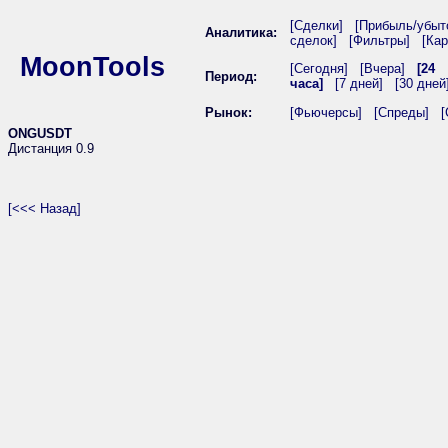
[Сделки]
[Прибыль/убыт
Аналитика:
сделок]
[Фильтры]
[Кар
MoonTools
[Сегодня]
[Вчера]
[24
Период:
часа]
[7 дней]
[30 дней
Рынок:
[Фьючерсы]
[Спреды]
[
ONGUSDT
Дистанция 0.9
[<<< Назад]