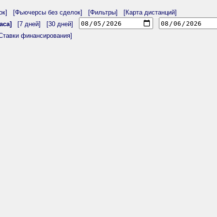
ок]
[Фьючерсы без сделок]
[Фильтры]
[Карта дистанций]
аса]
[7 дней]
[30 дней]
Ставки финансирования]