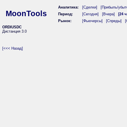
Аналитика:
[Сделки]
[Прибыль/убыт
MoonTools
Период:
[Сегодня]
[Вчера]
[24 ч
Рынок:
[Фьючерсы]
[Спреды]
[
ORDIUSDC
Дистанция 3.0
[<<< Назад]