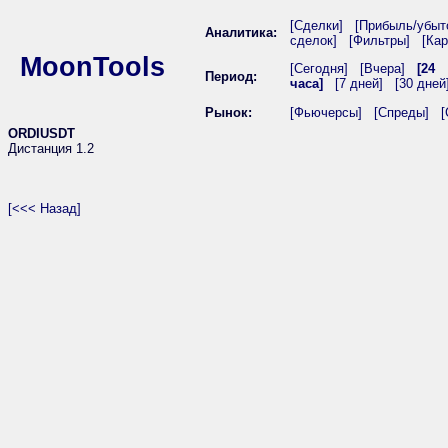
[Сделки]
[Прибыль/убыт
Аналитика:
сделок]
[Фильтры]
[Кар
MoonTools
[Сегодня]
[Вчера]
[24
Период:
часа]
[7 дней]
[30 дней
Рынок:
[Фьючерсы]
[Спреды]
[
ORDIUSDT
Дистанция 1.2
[<<< Назад]