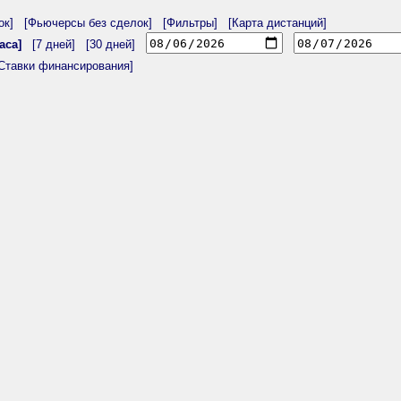
ок]
[Фьючерсы без сделок]
[Фильтры]
[Карта дистанций]
аса]
[7 дней]
[30 дней]
Ставки финансирования]