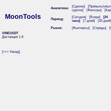
[Сделки]
[Прибыль/убыт
Аналитика:
сделок]
[Фильтры]
[Кар
MoonTools
[Сегодня]
[Вчера]
[24
Период:
часа]
[7 дней]
[30 дней
Рынок:
[Фьючерсы]
[Спреды]
[
VINEUSDT
Дистанция 1.8
[<<< Назад]