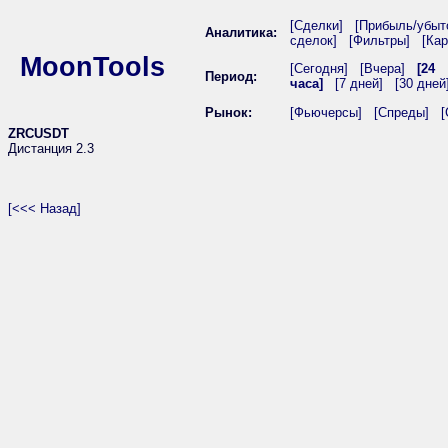
[Сделки]
[Прибыль/убыт
Аналитика:
сделок]
[Фильтры]
[Кар
MoonTools
[Сегодня]
[Вчера]
[24
Период:
часа]
[7 дней]
[30 дней
Рынок:
[Фьючерсы]
[Спреды]
[
ZRCUSDT
Дистанция 2.3
[<<< Назад]