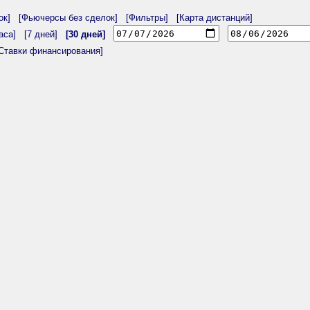
ок]
[Фьючерсы без сделок]
[Фильтры]
[Карта дистанций]
аса]
[7 дней]
[30 дней]
Ставки финансирования]