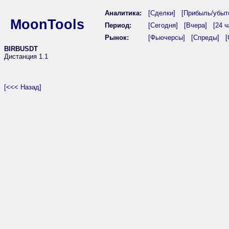
Аналитика:
[Сделки]
[Прибыль/убыт
MoonTools
Период:
[Сегодня]
[Вчера]
[24 ч
Рынок:
[Фьючерсы]
[Спреды]
[
BIRBUSDT
Дистанция 1.1
[<<< Назад]