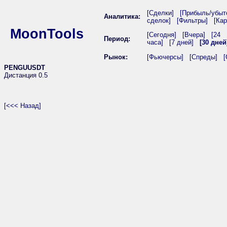
[Сделки]
[Прибыль/убыт
Аналитика:
сделок]
[Фильтры]
[Кар
MoonTools
[Сегодня]
[Вчера]
[24
Период:
часа]
[7 дней]
[30 дней
Рынок:
[Фьючерсы]
[Спреды]
[
PENGUUSDT
Дистанция 0.5
[<<< Назад]