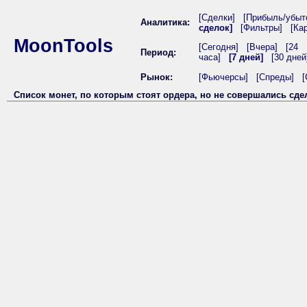
[Сделки]
[Прибыль/убыт
Аналитика:
сделок]
[Фильтры]
[Ка
MoonTools
[Сегодня]
[Вчера]
[24
Период:
часа]
[7 дней]
[30 дней
Рынок:
[Фьючерсы]
[Спреды]
[
Список монет, по которым стоят ордера, но не совершались сдел