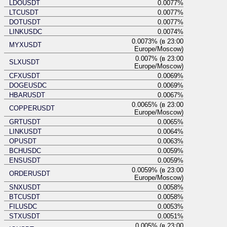
LDOUSDT
0.0077%
LTCUSDT
0.0077%
DOTUSDT
0.0077%
LINKUSDC
0.0074%
0.0073% (в 23:00
MYXUSDT
Europe/Moscow)
0.007% (в 23:00
SLXUSDT
Europe/Moscow)
CFXUSDT
0.0069%
DOGEUSDC
0.0069%
HBARUSDT
0.0067%
0.0065% (в 23:00
COPPERUSDT
Europe/Moscow)
GRTUSDT
0.0065%
LINKUSDT
0.0064%
OPUSDT
0.0063%
BCHUSDC
0.0059%
ENSUSDT
0.0059%
0.0059% (в 23:00
ORDERUSDT
Europe/Moscow)
SNXUSDT
0.0058%
BTCUSDT
0.0058%
FILUSDC
0.0053%
STXUSDT
0.0051%
0.005% (в 23:00