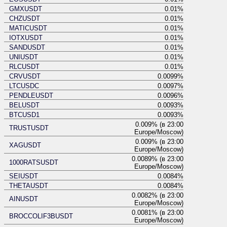
GMXUSDT
0.01%
CHZUSDT
0.01%
MATICUSDT
0.01%
IOTXUSDT
0.01%
SANDUSDT
0.01%
UNIUSDT
0.01%
RLCUSDT
0.01%
CRVUSDT
0.0099%
LTCUSDC
0.0097%
PENDLEUSDT
0.0096%
BELUSDT
0.0093%
BTCUSD1
0.0093%
0.009% (в 23:00
TRUSTUSDT
Europe/Moscow)
0.009% (в 23:00
XAGUSDT
Europe/Moscow)
0.0089% (в 23:00
1000RATSUSDT
Europe/Moscow)
SEIUSDT
0.0084%
THETAUSDT
0.0084%
0.0082% (в 23:00
AINUSDT
Europe/Moscow)
0.0081% (в 23:00
BROCCOLIF3BUSDT
Europe/Moscow)