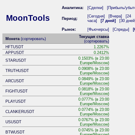
Аналитика:
[Сделки]
[Прибыль/убыт
MoonTools
[Сегодня]
[Вчера]
[24
Период:
часа]
[7 дней]
[30 дней
Рынок:
[Фьючерсы]
[Спреды]
Текущая ставка
Монета
(сортировать)
(сортировать)
HFTUSDT
1.2267%
APPUSDT
0.2412%
0.1503% (в 23:00
STARUSDT
Europe/Moscow)
0.0908% (в 23:00
TRUTHUSDT
Europe/Moscow)
0.0849% (в 23:00
ARCUSDT
Europe/Moscow)
0.0818% (в 23:00
FIGHTUSDT
Europe/Moscow)
0.0777% (в 23:00
PLAYUSDT
Europe/Moscow)
0.0774% (в 23:00
CLANKERUSDT
Europe/Moscow)
0.0767% (в 23:00
USUSDT
Europe/Moscow)
0.0745% (в 23:00
BTWUSDT
Europe/Moscow)