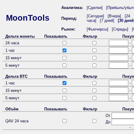
Аналитика:
[Сделки]
[Прибыль/убыт
MoonTools
[Сегодня]
[Вчера]
[24
Период:
часа]
[7 дней]
[30 дней
Рынок:
[Фьючерсы]
[Спреды]
[
Дельта монеты
Показывать
Фильтр
Покуп
24 часа
-
1 час
-
15 минут
-
5 минут
-
Дельта BTC
Показывать
Фильтр
Покуп
1 час
-
15 минут
-
5 минут
-
Объём
Показывать
Фильтр
Покуп
От
QAV 24 часа
До
-