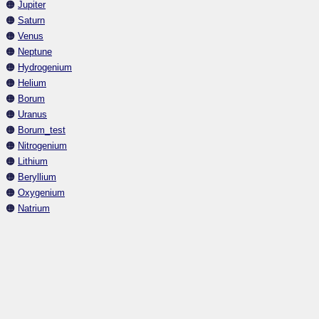
🟠
Jupiter
🟠
Saturn
🟠
Venus
🟠
Neptune
🟠
Hydrogenium
🟠
Helium
🟠
Borum
🟠
Uranus
🟠
Borum_test
🟠
Nitrogenium
🟠
Lithium
🟠
Beryllium
🟠
Oxygenium
🟠
Natrium