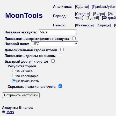
Аналитика:
[Сделки]
[Прибыль/убыт
MoonTools
[Сегодня]
[Вчера]
[24
Период:
часа]
[7 дней]
[30 дней
Рынок:
[Фьючерсы]
[Спреды]
[
Название аккаунта:
Показывать индентификатор аккаунта
Часовой пояс:
Дополнительная строка итогов
Показывать дельты со знаком
Быстрый доступ к счетам
Результат торгов
за 24 часа
по календарю
не показывать
Скрывать неактивные счета
Аккаунты Binance:
🟠
Mars