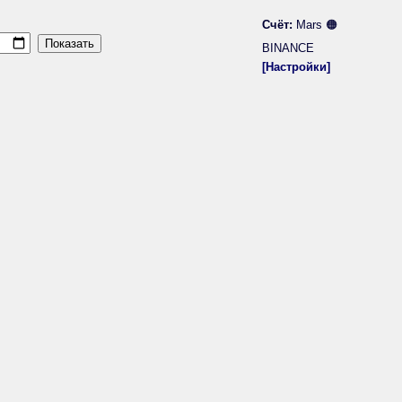
Счёт:
Mars 🟠
BINANCE
[Настройки]