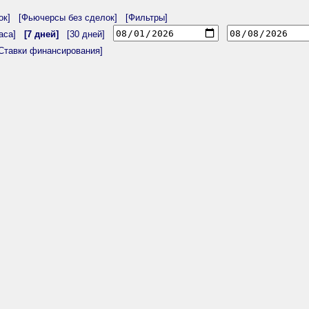
ок]
[Фьючерсы без сделок]
[Фильтры]
аса]
[7 дней]
[30 дней]
Ставки финансирования]