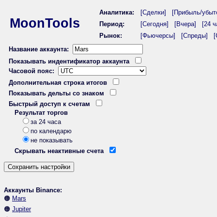
Аналитика:
[Сделки]
[Прибыль/убыт
MoonTools
Период:
[Сегодня]
[Вчера]
[24 ч
Рынок:
[Фьючерсы]
[Спреды]
[
Название аккаунта:
Показывать индентификатор аккаунта
Часовой пояс:
Дополнительная строка итогов
Показывать дельты со знаком
Быстрый доступ к счетам
Результат торгов
за 24 часа
по календарю
не показывать
Скрывать неактивные счета
Аккаунты Binance:
🟠
Mars
🟠
Jupiter