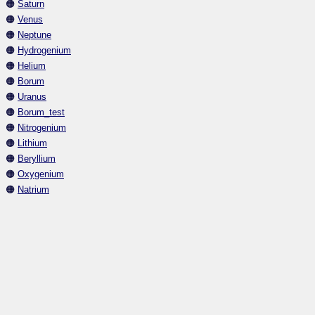
🟠
Saturn
🟠
Venus
🟠
Neptune
🟠
Hydrogenium
🟠
Helium
🟠
Borum
🟠
Uranus
🟠
Borum_test
🟠
Nitrogenium
🟠
Lithium
🟠
Beryllium
🟠
Oxygenium
🟠
Natrium